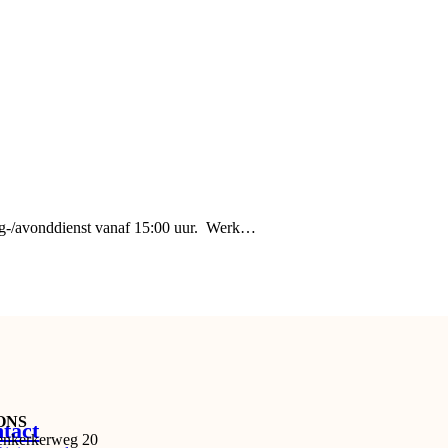
ag-/avonddienst vanaf 15:00 uur. Werk…
tONS
tact
enkerkerweg 20