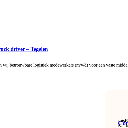
uck driver – Tegelen
n wij betrouwbare logistiek medewerkers (m/v/d) voor een vaste midd
juis
Con
Kald