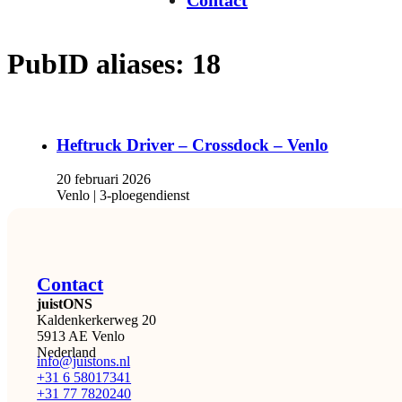
Contact
PubID aliases:
18
Heftruck Driver – Crossdock – Venlo
20 februari 2026
Venlo | 3-ploegendienst
Contact
juistONS
Kaldenkerkerweg 20
5913 AE Venlo
Nederland
info@juistons.nl
+31 6 58017341
+31 77 7820240
De juiste mensen. Op de juiste tijd. Op de juiste plek…