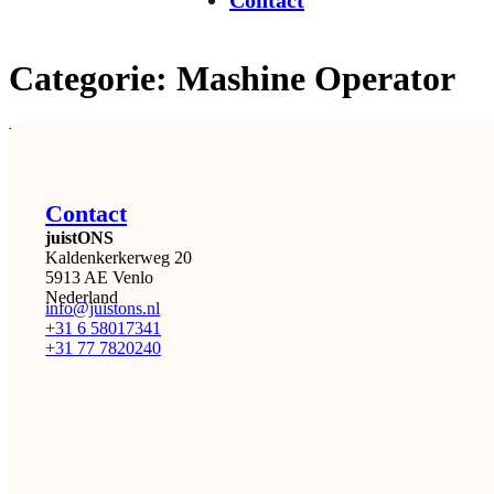
Contact
Categorie:
Mashine Operator
Niets gevonden.
Contact
juistONS
Kaldenkerkerweg 20
5913 AE Venlo
Nederland
info@juistons.nl
+31 6 58017341
+31 77 7820240
De juiste mensen. Op de juiste tijd. Op de juiste plek…
Met de juiste aandacht.
Facebook
Instagram
LinkedIn