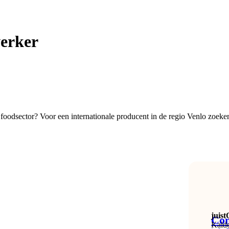
erker
foodsector? Voor een internationale producent in de regio Venlo zoek
juis
Con
Kald