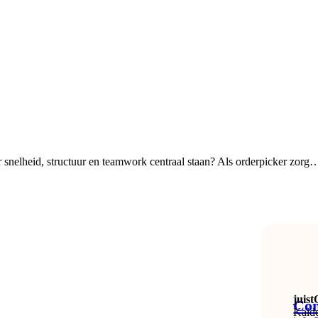
r snelheid, structuur en teamwork centraal staan? Als orderpicker zorg
juis
Con
Kald