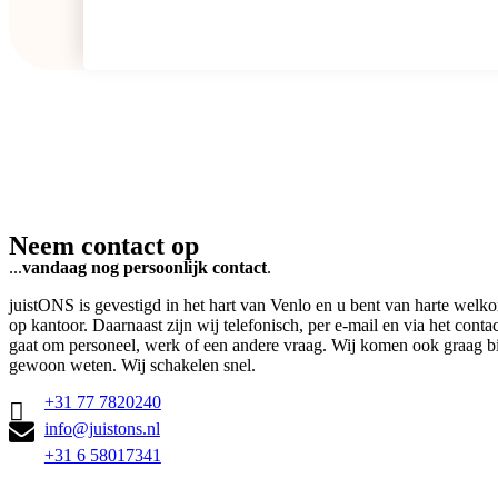
Neem contact op
...
vandaag nog persoonlijk contac
t
.
juistONS is gevestigd in het hart van Venlo en u bent van harte welk
op kantoor. Daarnaast zijn wij telefonisch, per e-mail en via het conta
gaat om personeel, werk of een andere vraag. Wij komen ook graag bij
gewoon weten. Wij schakelen snel.
+31 77 7820240
info@juistons.nl
+31 6 58017341